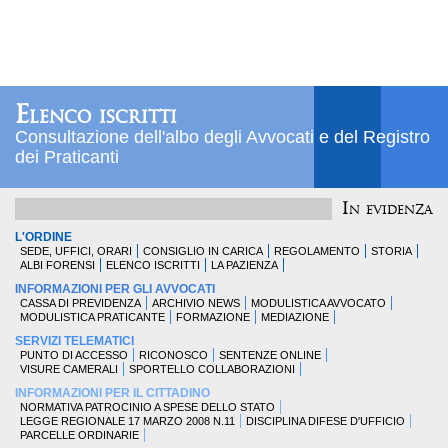
Elenco iscritti
Consultazione dell'albo degli Avvocati e del Registro
dei Praticanti
In evidenza
L'ORDINE
SEDE, UFFICI, ORARI
CONSIGLIO IN CARICA
REGOLAMENTO
STORIA
ALBI FORENSI
ELENCO ISCRITTI
LA PAZIENZA
INFORMAZIONI PER GLI AVVOCATI
CASSA DI PREVIDENZA
ARCHIVIO NEWS
MODULISTICA AVVOCATO
MODULISTICA PRATICANTE
FORMAZIONE
MEDIAZIONE
SERVIZI TELEMATICI
PUNTO DI ACCESSO
RICONOSCO
SENTENZE ONLINE
VISURE CAMERALI
SPORTELLO COLLABORAZIONI
INFORMAZIONI PER IL CITTADINO
NORMATIVA PATROCINIO A SPESE DELLO STATO
LEGGE REGIONALE 17 MARZO 2008 N.11
DISCIPLINA DIFESE D'UFFICIO
PARCELLE ORDINARIE