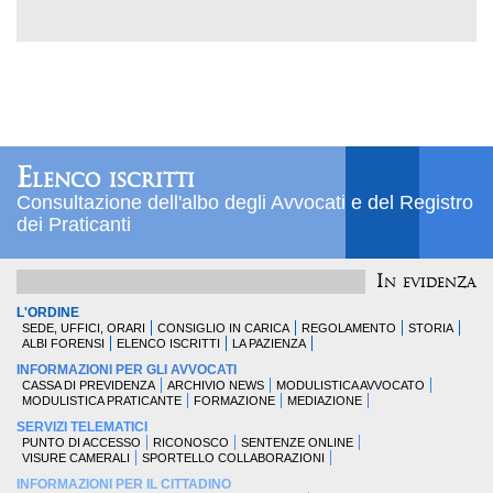
Elenco iscritti
Consultazione dell'albo degli Avvocati e del Registro
dei Praticanti
In evidenza
L'ORDINE
SEDE, UFFICI, ORARI
CONSIGLIO IN CARICA
REGOLAMENTO
STORIA
ALBI FORENSI
ELENCO ISCRITTI
LA PAZIENZA
INFORMAZIONI PER GLI AVVOCATI
CASSA DI PREVIDENZA
ARCHIVIO NEWS
MODULISTICA AVVOCATO
MODULISTICA PRATICANTE
FORMAZIONE
MEDIAZIONE
SERVIZI TELEMATICI
PUNTO DI ACCESSO
RICONOSCO
SENTENZE ONLINE
VISURE CAMERALI
SPORTELLO COLLABORAZIONI
INFORMAZIONI PER IL CITTADINO