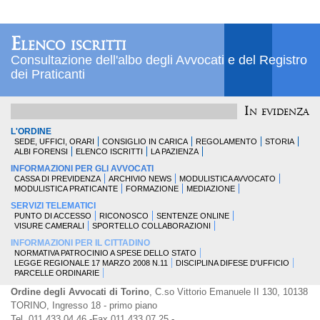
Elenco iscritti
Consultazione dell'albo degli Avvocati e del Registro
dei Praticanti
In evidenza
L'ORDINE
SEDE, UFFICI, ORARI
CONSIGLIO IN CARICA
REGOLAMENTO
STORIA
ALBI FORENSI
ELENCO ISCRITTI
LA PAZIENZA
INFORMAZIONI PER GLI AVVOCATI
CASSA DI PREVIDENZA
ARCHIVIO NEWS
MODULISTICA AVVOCATO
MODULISTICA PRATICANTE
FORMAZIONE
MEDIAZIONE
SERVIZI TELEMATICI
PUNTO DI ACCESSO
RICONOSCO
SENTENZE ONLINE
VISURE CAMERALI
SPORTELLO COLLABORAZIONI
INFORMAZIONI PER IL CITTADINO
NORMATIVA PATROCINIO A SPESE DELLO STATO
LEGGE REGIONALE 17 MARZO 2008 N.11
DISCIPLINA DIFESE D'UFFICIO
PARCELLE ORDINARIE
Ordine degli Avvocati di Torino
, C.so Vittorio Emanuele II 130, 10138
TORINO, Ingresso 18 - primo piano
Tel. 011.433.04.46 -Fax 011.433.07.25 -