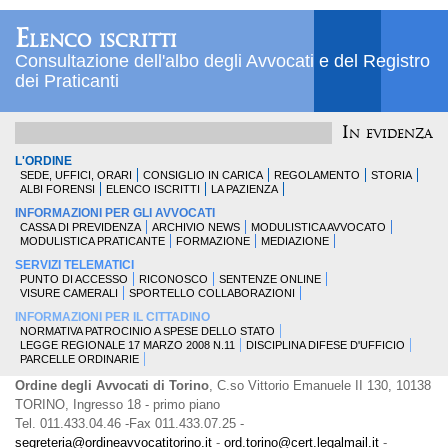
Elenco iscritti
Consultazione dell'albo degli Avvocati e del Registro
dei Praticanti
In evidenza
L'ORDINE
SEDE, UFFICI, ORARI
CONSIGLIO IN CARICA
REGOLAMENTO
STORIA
ALBI FORENSI
ELENCO ISCRITTI
LA PAZIENZA
INFORMAZIONI PER GLI AVVOCATI
CASSA DI PREVIDENZA
ARCHIVIO NEWS
MODULISTICA AVVOCATO
MODULISTICA PRATICANTE
FORMAZIONE
MEDIAZIONE
SERVIZI TELEMATICI
PUNTO DI ACCESSO
RICONOSCO
SENTENZE ONLINE
VISURE CAMERALI
SPORTELLO COLLABORAZIONI
INFORMAZIONI PER IL CITTADINO
NORMATIVA PATROCINIO A SPESE DELLO STATO
LEGGE REGIONALE 17 MARZO 2008 N.11
DISCIPLINA DIFESE D'UFFICIO
PARCELLE ORDINARIE
Ordine degli Avvocati di Torino
, C.so Vittorio Emanuele II 130, 10138
TORINO, Ingresso 18 - primo piano
Tel. 011.433.04.46 -Fax 011.433.07.25 -
segreteria@ordineavvocatitorino.it
-
ord.torino@cert.legalmail.it
-