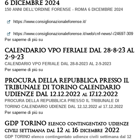
6 DICEMBRE 2024
150 ANNI DELL’ORDINE FORENSE - ROMA 6 DICEMBRE 2024
https://www.consiglionazionaleforense.it/
https://www.consiglionazionaleforense.it/web/cnf-news/-/24697-309
Per saperne di più su
150
ANNI
CALENDARIO VPO FERIALE DAL 28-8-23 AL
DELL’ORDINE
2-9-23
FORENSE
-
CALENDARIO VPO FERIALE DAL 28-8-2023 AL 2-9-2023
ROMA
Per saperne di più su
CALENDARIO
6
VPO
PROCURA DELLA REPUBBLICA PRESSO IL
DICEMBRE
FERIALE
TRIBUNALE DI TORINO CALENDARIO
2024
DAL
28-
UDIENZE DAL 12.12.2022 al 17.12.2022
8-
PROCURA DELLA REPUBBLICA PRESSO IL TRIBUNALE DI
23
TORINO CALENDARIO UDIENZE DAL 12.12.2022 al 17.12.2022
AL
Per saperne di più su
PROCURA
2-
DELLA
GDP TORINO elenco contingentato udienze
9-
REPUBBLICA
23
civili settimana dal 12 al 16 dicembre 2022
PRESSO
IL
GDP TORINO elenco contingentato udienze civili settimana dal 12