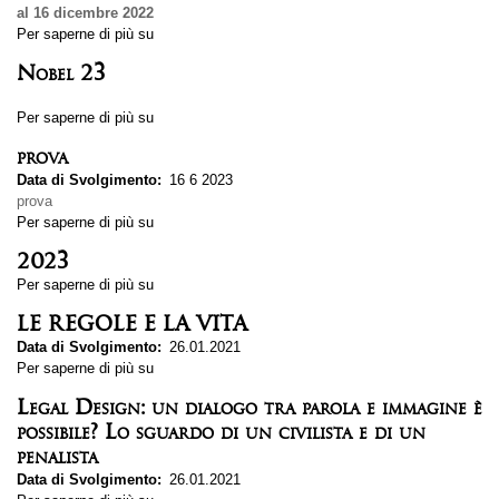
TRIBUNALE
al 16 dicembre 2022
DI
Per saperne di più su
GDP
TORINO
TORINO
Nobel 23
CALENDARIO
elenco
UDIENZE
contingentato
DAL
Per saperne di più su
Nobel
udienze
12.12.2022
23
civili
prova
al
settimana
Data di Svolgimento
17.12.2022
16 6 2023
dal
prova
12
Per saperne di più su
prova
al
16
2023
dicembre
Per saperne di più su
2023
2022
LE REGOLE E LA VITA
Data di Svolgimento
26.01.2021
Per saperne di più su
LE
REGOLE
Legal Design: un dialogo tra parola e immagine è
E
possibile? Lo sguardo di un civilista e di un
LA
VITA
penalista
Data di Svolgimento
26.01.2021