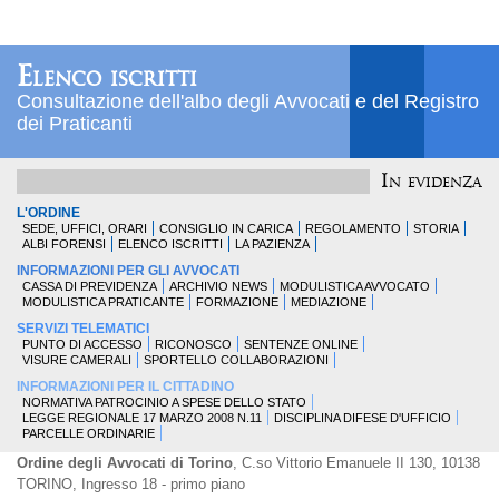
Elenco iscritti
Consultazione dell'albo degli Avvocati e del Registro
dei Praticanti
In evidenza
L'ORDINE
SEDE, UFFICI, ORARI
CONSIGLIO IN CARICA
REGOLAMENTO
STORIA
ALBI FORENSI
ELENCO ISCRITTI
LA PAZIENZA
INFORMAZIONI PER GLI AVVOCATI
CASSA DI PREVIDENZA
ARCHIVIO NEWS
MODULISTICA AVVOCATO
MODULISTICA PRATICANTE
FORMAZIONE
MEDIAZIONE
SERVIZI TELEMATICI
PUNTO DI ACCESSO
RICONOSCO
SENTENZE ONLINE
VISURE CAMERALI
SPORTELLO COLLABORAZIONI
INFORMAZIONI PER IL CITTADINO
NORMATIVA PATROCINIO A SPESE DELLO STATO
LEGGE REGIONALE 17 MARZO 2008 N.11
DISCIPLINA DIFESE D'UFFICIO
PARCELLE ORDINARIE
Ordine degli Avvocati di Torino
, C.so Vittorio Emanuele II 130, 10138
TORINO, Ingresso 18 - primo piano