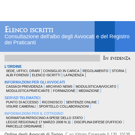
Elenco iscritti
Consultazione dell'albo degli Avvocati e del Registro
dei Praticanti
In evidenza
L'ORDINE
SEDE, UFFICI, ORARI
CONSIGLIO IN CARICA
REGOLAMENTO
STORIA
ALBI FORENSI
ELENCO ISCRITTI
LA PAZIENZA
INFORMAZIONI PER GLI AVVOCATI
CASSA DI PREVIDENZA
ARCHIVIO NEWS
MODULISTICA AVVOCATO
MODULISTICA PRATICANTE
FORMAZIONE
MEDIAZIONE
SERVIZI TELEMATICI
PUNTO DI ACCESSO
RICONOSCO
SENTENZE ONLINE
VISURE CAMERALI
SPORTELLO COLLABORAZIONI
INFORMAZIONI PER IL CITTADINO
NORMATIVA PATROCINIO A SPESE DELLO STATO
LEGGE REGIONALE 17 MARZO 2008 N.11
DISCIPLINA DIFESE D'UFFICIO
PARCELLE ORDINARIE
Ordine degli Avvocati di Torino
, C.so Vittorio Emanuele II 130, 10138