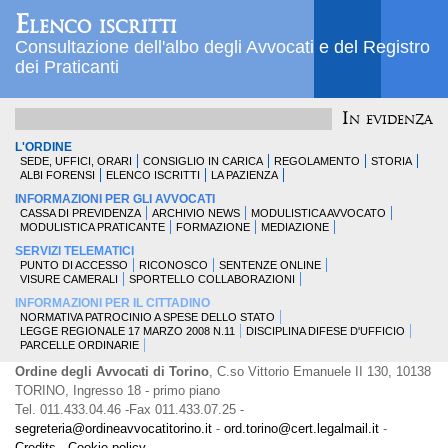
Elenco iscritti
Consultazione dell'albo degli Avvocati e del Registro
dei Praticanti
In evidenza
L'ORDINE
SEDE, UFFICI, ORARI
CONSIGLIO IN CARICA
REGOLAMENTO
STORIA
ALBI FORENSI
ELENCO ISCRITTI
LA PAZIENZA
INFORMAZIONI PER GLI AVVOCATI
CASSA DI PREVIDENZA
ARCHIVIO NEWS
MODULISTICA AVVOCATO
MODULISTICA PRATICANTE
FORMAZIONE
MEDIAZIONE
SERVIZI TELEMATICI
PUNTO DI ACCESSO
RICONOSCO
SENTENZE ONLINE
VISURE CAMERALI
SPORTELLO COLLABORAZIONI
INFORMAZIONI PER IL CITTADINO
NORMATIVA PATROCINIO A SPESE DELLO STATO
LEGGE REGIONALE 17 MARZO 2008 N.11
DISCIPLINA DIFESE D'UFFICIO
PARCELLE ORDINARIE
Ordine degli Avvocati di Torino
, C.so Vittorio Emanuele II 130, 10138
TORINO, Ingresso 18 - primo piano
Tel. 011.433.04.46 -Fax 011.433.07.25 -
segreteria@ordineavvocatitorino.it
-
ord.torino@cert.legalmail.it
-
Credits
-
Cookie policy