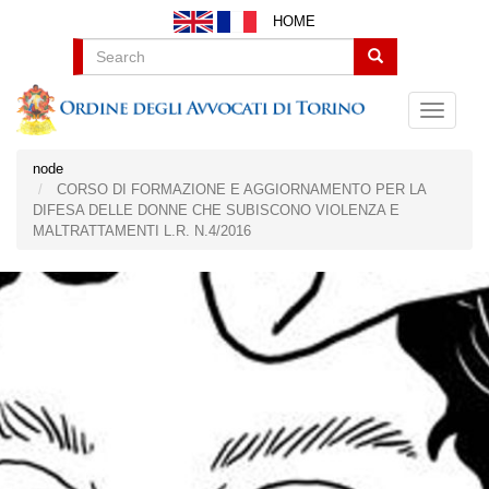
Salta
HOME
al
contenuto
Search
principale
node
CORSO DI FORMAZIONE E AGGIORNAMENTO PER LA
DIFESA DELLE DONNE CHE SUBISCONO VIOLENZA E
MALTRATTAMENTI L.R. N.4/2016