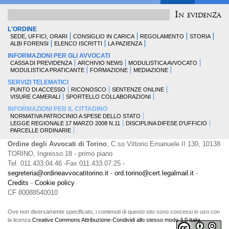
In evidenza
L'ORDINE
SEDE, UFFICI, ORARI
CONSIGLIO IN CARICA
REGOLAMENTO
STORIA
ALBI FORENSI
ELENCO ISCRITTI
LA PAZIENZA
INFORMAZIONI PER GLI AVVOCATI
CASSA DI PREVIDENZA
ARCHIVIO NEWS
MODULISTICA AVVOCATO
MODULISTICA PRATICANTE
FORMAZIONE
MEDIAZIONE
SERVIZI TELEMATICI
PUNTO DI ACCESSO
RICONOSCO
SENTENZE ONLINE
VISURE CAMERALI
SPORTELLO COLLABORAZIONI
INFORMAZIONI PER IL CITTADINO
NORMATIVA PATROCINIO A SPESE DELLO STATO
LEGGE REGIONALE 17 MARZO 2008 N.11
DISCIPLINA DIFESE D'UFFICIO
PARCELLE ORDINARIE
Ordine degli Avvocati di Torino
, C.so Vittorio Emanuele II 130, 10138
TORINO, Ingresso 18 - primo piano
Tel. 011.433.04.46 -Fax 011.433.07.25 -
segreteria@ordineavvocatitorino.it
-
ord.torino@cert.legalmail.it
-
Credits
-
Cookie policy
CF 80088540010
Ove non diversamente specificato, i contenuti di questo sito sono concessi in uso con
la licenza
Creative Commons Attribuzione-Condividi allo stesso modo 3.0 Italia
.