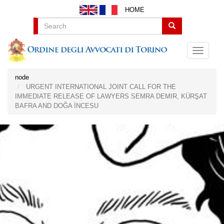
Salta
HOME
al
contenuto
Search
principale
node
URGENT INTERNATIONAL JOINT CALL FOR THE
IMMEDIATE RELEASE OF LAWYERS SEMRA DEMIR, KÜRŞAT
BAFRA AND DOĞA İNCESU