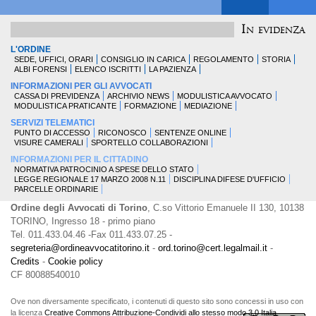
In evidenza
L'ORDINE
SEDE, UFFICI, ORARI
CONSIGLIO IN CARICA
REGOLAMENTO
STORIA
ALBI FORENSI
ELENCO ISCRITTI
LA PAZIENZA
INFORMAZIONI PER GLI AVVOCATI
CASSA DI PREVIDENZA
ARCHIVIO NEWS
MODULISTICA AVVOCATO
MODULISTICA PRATICANTE
FORMAZIONE
MEDIAZIONE
SERVIZI TELEMATICI
PUNTO DI ACCESSO
RICONOSCO
SENTENZE ONLINE
VISURE CAMERALI
SPORTELLO COLLABORAZIONI
INFORMAZIONI PER IL CITTADINO
NORMATIVA PATROCINIO A SPESE DELLO STATO
LEGGE REGIONALE 17 MARZO 2008 N.11
DISCIPLINA DIFESE D'UFFICIO
PARCELLE ORDINARIE
Ordine degli Avvocati di Torino
, C.so Vittorio Emanuele II 130, 10138
TORINO, Ingresso 18 - primo piano
Tel. 011.433.04.46 -Fax 011.433.07.25 -
segreteria@ordineavvocatitorino.it
-
ord.torino@cert.legalmail.it
-
Credits
-
Cookie policy
CF 80088540010
Ove non diversamente specificato, i contenuti di questo sito sono concessi in uso con
la licenza
Creative Commons Attribuzione-Condividi allo stesso modo 3.0 Italia
.